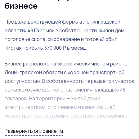
бизнесе
Продажа действующей фермы в Ленинградской
области: 48 Га земли в собственности, жилой дом,
поголовье скота, сыроварение и готовый сбыт.
Чистая прибыль 370 000 ₽ в месяц.
Бизнес расположен в экологически чистом районе
Ленинградской области с хорошей транспортной
доступностью. В собственность передаётся участок
сельскохозяйственного назначения площадью 48
гектаров. На территории — жилой дом с
электричеством, отоплением и канализацией,
хозяйственные постройки, собственная скважина.
Все капитальные объекты зарегистрированы.
Развернуть описание
Дополнительно — 50 соток с полученным