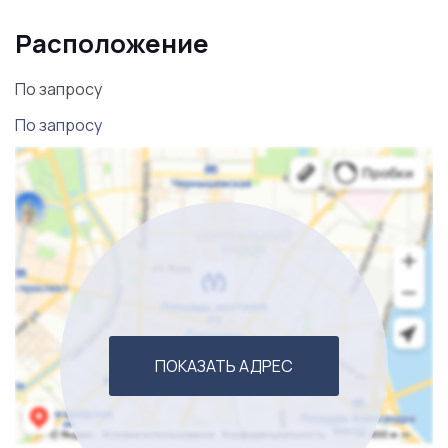
разрешением на строительство жилого дома.
Расположение
Финансовая модель
По запросу
Ежемесячный оборот — 1 750 000 ₽. Расходы — 1 380
По запросу
000 ₽. Чистая прибыль — 370 000 ₽. Документы в
наличии и готовы к проверке.
Средства производства
В составе бизнеса: земельный участок 48 Га в
собственности, жилой дом, хозяйственные
постройки, скважина, сельскохозяйственное
оборудование (развёрнутый список
ПОКАЗАТЬ АДРЕС
предоставляется по запросу), поголовье коз, коров,
свиней, птицы (включая экзотические породы).