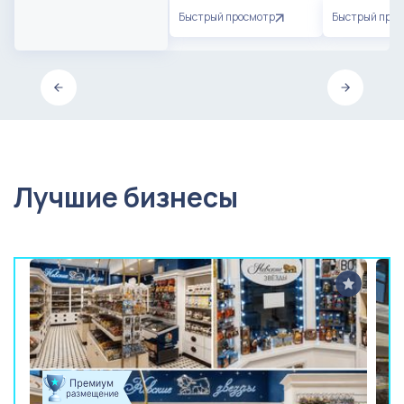
Быстрый просмотр
Быстрый про
Лучшие бизнесы