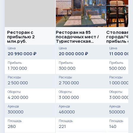
Ресторан с
Ресторан на 85
Столовая в
прибылью 2
посадочных мест /
города/Чи
млн.руб.
Туристическая
прибыль от
локация
рублей
Цена
Цена
Цена
20 990 000
20 000 000
11 000 00
₽
₽
Прибыль
Прибыль
Прибыль
1 700 000
300 000
500 000
Расходы
Расходы
Расходы
2 500 000
2 700 000
1 000 000
Обороты
Обороты
Обороты
4 200 000
3 000 000
3 000 000
Аренда
Аренда
Аренда
300000
460000
500000
Площадь
Площадь
Площадь
280
221
140