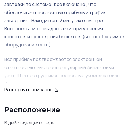
завтраки по системе "все включено", что
обеспечивает постоянную прибыль и трафик
заведению. Находится в 2 минутах от метро.
Выстроены системы доставки, привлечения
клиентов, и проведения банкетов. (все необходимое
оборудование есть)
Вся прибыль подтверждается электронной
отчетностью, выстроен регулярный финансовый
учет. Штат сотрудников полностью укомплектован.
Хорошая команда, готовы остаться с новым
Развернуть описание
собственником. Материальных активов на 7 млн.руб.
Есть действующая алкогольная лицензия. Срок
окупаемости 15 месяцев.
Расположение
Собственник продает хорошо налаженный бизнес из-
В действующем отеле