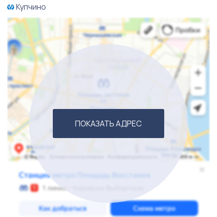
за перевода инвестиций в другую сферу бизнеса. Все
Купчино
бизнес-процессы налажены. Вы покупаете
действительно работающий бизнес, с хорошим
клиентским потоком. Чтобы записаться на показ, и
узнать подробности о ресторане - оставляйте
заявку.
ПОКАЗАТЬ АДРЕС