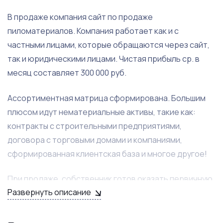
В продаже компания сайт по продаже
пиломатериалов. Компания работает как и с
частными лицами, которые обращаются через сайт,
так и юридическими лицами. Чистая прибыль ср. в
месяц составляет 300 000 руб.
Ассортиментная матрица сформирована. Большим
плюсом идут нематериальные активы, такие как:
контракты с строительными предприятиями,
договора с торговыми домами и компаниями,
сформированная клиентская база и многое другое!
При продаже, собственник готов оказать первичную
Развернуть описание
помощь и сопроводить на первых этапах. Благодаря
полному участию собственника, все бизнес
процессы налажены и не требуют должного