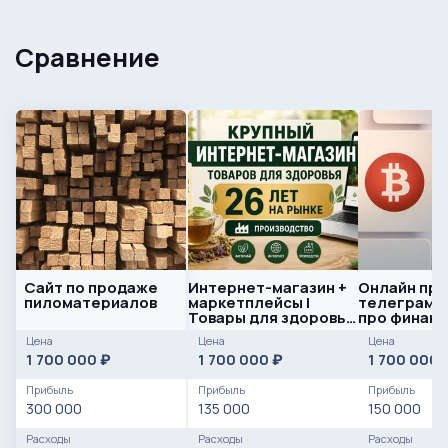
Сравнение
Сайт по продаже
Интернет-магазин +
Онлайн про
пиломатериалов
маркетплейсы |
телеграмм
Товары для здоровья
про финанс
26 лет
Цена
Цена
Цена
1 700 000
1 700 000
1 700 000
₽
₽
Прибыль
Прибыль
Прибыль
300 000
135 000
150 000
Расходы
Расходы
Расходы