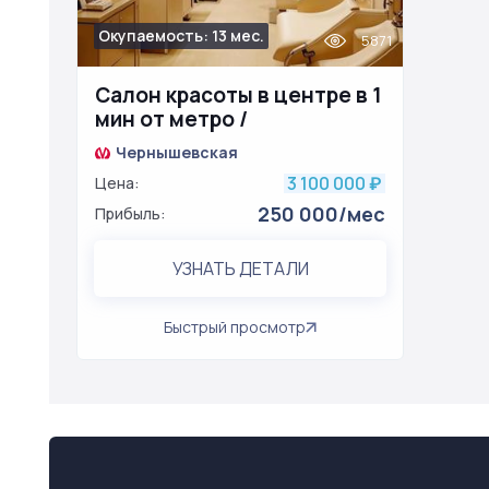
Окупаемость: 13 мес.
5871
Салон красоты в центре в 1
мин от метро /
возможность
Чернышевская
лицензирования
3 100 000
Цена:
₽
250 000/мес
Прибыль:
УЗНАТЬ ДЕТАЛИ
Быстрый просмотр