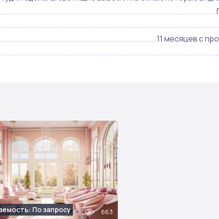
11 месяцев с пр
аемость: По запросу
663