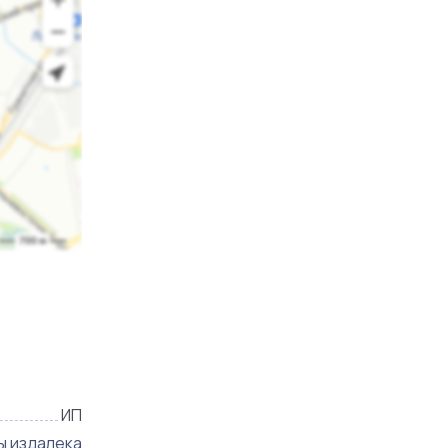
ИП
ы издалека