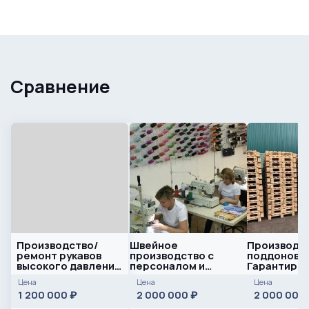
Сравнение
Производство/
Швейное
Производс
ремонт рукавов
производство с
поддонов /
высокого давления
персоналом и
Гарантиро
полного цикла
прибылью
сбыт
Цена
Цена
Цена
1 200 000
2 000 000
2 000 000
₽
₽