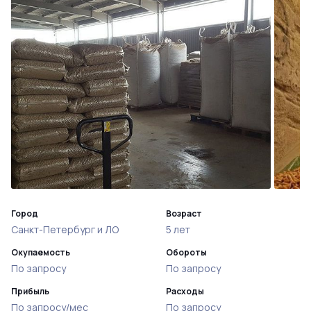
Город
Возраст
Санкт-Петербург и ЛО
5 лет
Окупаемость
Обороты
По запросу
По запросу
Прибыль
Расходы
По запросу/мес
По запросу