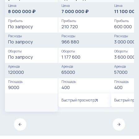
тонны/час.)
доходом
Цена
Цена
Цена
8 000 000
7 000 000
11 100 000
₽
₽
Прибыль
Прибыль
Прибыль
По запросу
210 720
600 000
Расходы
Расходы
Расходы
По запросу
966 880
3 000 000
Обороты
Обороты
Обороты
По запросу
1 177 600
3 600 000
Аренда
Аренда
Аренда
120000
65000
57000
Площадь
Площадь
Площадь
9000
400
400
Быстрый просмотр
Быстрый про