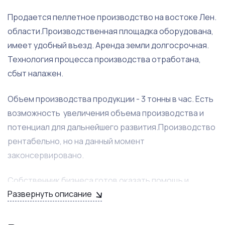
Продается пеллетное производство на востоке Лен.
области.Производственная площадка оборудована,
имеет удобный въезд. Аренда земли долгосрочная.
Технология процесса производства отработана,
сбыт налажен.
Объем производства продукции - 3 тонны в час. Есть
возможность увеличения объема производства и
потенциал для дальнейшего развития.Производство
рентабельно, но на данный момент
законсервировано.
Собственник бизнеса готов оказать помощь и
Развернуть описание
консультации новому владельцу на первых этапах,
ввести в курс дела.Производство готово к работе -
требуется только уверенный управляющий, который