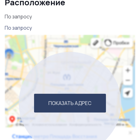
Расположение
запустит все процессы и увеличит эффективность
данного бизнеса.
По запросу
По запросу
ПОКАЗАТЬ АДРЕС