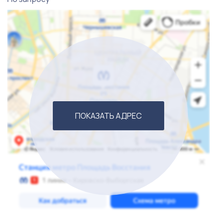
• Одна подземная емкость объемом 120 куб. м
Коммуникации и инфраструктура:
На территории базы имеется действующая
автомобильная эстакада, что обеспечивает удобный
доступ для транспортных средств. Все объекты
обеспечены необходимыми коммуникациями, что
ПОКАЗАТЬ АДРЕС
позволяет быстро восстановить работу базы.
Правовой статус:
Земельный участок и все объекты находятся в
собственности. Имеются действующие договоры,
получено одобрение на использование объектов для
производственной деятельности.