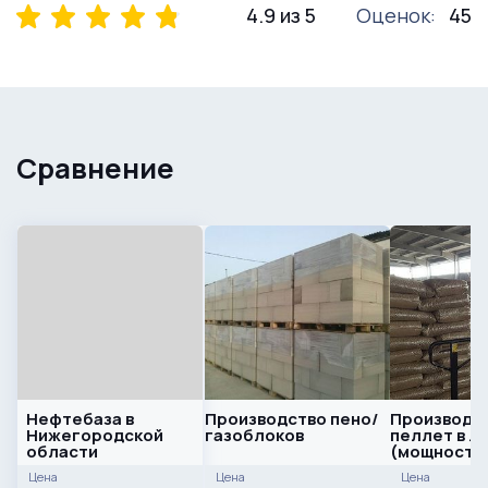
4.9 из 5
Оценок:
45
Сравнение
Нефтебаза в
Производство пено/
Производс
Нижегородской
газоблоков
пеллет в Л
области
(мощность 
час.)
Цена
Цена
Цена