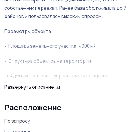
собственник переехал. Ранее база обслуживала до 7
районов и пользовалась высоким спросом.
Параметры объекта:
• Площадь земельного участка: 4000 м²
• Структура объектов на территории:
• Административно-управленческое здание
площадью 83 м²
Развернуть описание
• Вертикальная и горизонтальная емкости по 1000
Расположение
куб. м для хранения ГСМ
По запросу
• Три подземные емкости объемом до 25 куб. м,
которые можно подключить к заправке
По запросу