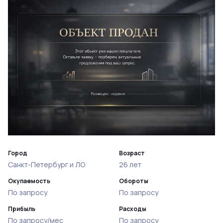
Город
Возраст
Санкт-Петербург и ЛО
26 лет
Окупаемость
Обороты
По запросу
По запросу
Прибыль
Расходы
По запросу/мес
По запросу