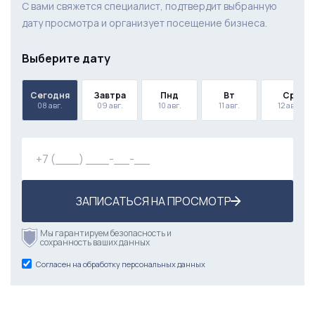
С вами свяжется специалист, подтвердит выбранную
дату просмотра и организует посещение бизнеса.
Выберите дату
Сегодня
Завтра
Пнд
Вт
Ср
08 авг.
09 авг.
10 авг.
11 авг.
12 авг.
ЗАПИСАТЬСЯ НА ПРОСМОТР
Мы гарантируем безопасность и
сохранность ваших данных
Согласен на обработку персональных данных