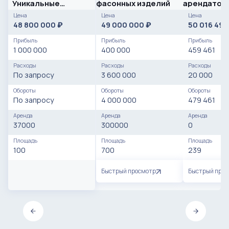
Уникальные
фасонных изделий
арендатор
условия работы
Цена
Цена
Цена
48 800 000
49 000 000
50 016 49
₽
₽
Прибыль
Прибыль
Прибыль
1 000 000
400 000
459 461
Расходы
Расходы
Расходы
По запросу
3 600 000
20 000
Обороты
Обороты
Обороты
По запросу
4 000 000
479 461
Аренда
Аренда
Аренда
37000
300000
0
Площадь
Площадь
Площадь
100
700
239
Быстрый просмотр
Быстрый про