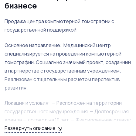
бизнесе
Продажа центра компьютерной томографии с
государственной поддержкой
Основное направление: Медицинский центр
специализируется на проведении компьютерной
томографии. Социально значимый проект, созданный
в партнерстве с государственным учреждением.
Реализован с тщательным расчетом перспектив
развития.
Локация и условия: — Расположен на территории
государственного медучреждения — Долгосрочная
аренда — договор на 10 лет — Фиксированная ставка:
Развернуть описание
~35 000 руб. в квартал — Проект согласован с