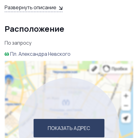
Развернуть описание
востребованный бизнес! Звоните!
Расположение
По запросу
Пл. Александра Невского
ПОКАЗАТЬ АДРЕС