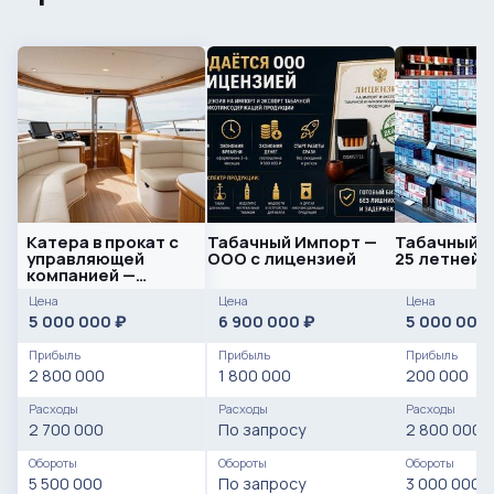
Катера в прокат с
Табачный Импорт —
Табачный м
управляющей
ООО с лицензией
25 летней 
компанией —
готовый
Цена
Цена
Цена
прибыльный
5 000 000
6 900 000
5 000 000
₽
₽
бизнес
Прибыль
Прибыль
Прибыль
2 800 000
1 800 000
200 000
Расходы
Расходы
Расходы
2 700 000
По запросу
2 800 000
Обороты
Обороты
Обороты
5 500 000
По запросу
3 000 000