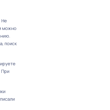
. Не
ки можно
анию.
а, поиск
нируете
 При
пки
 писали