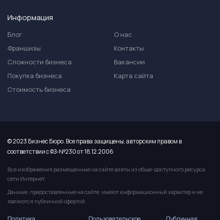
Информация
Блог
О нас
Франшизы
Контакты
Сложности бизнеса
Вакансии
Покупка бизнеса
Карта сайта
Стоимость бизнеса
© 2023 Бизнес Бюро. Все права защищены, авторским правом в
соответствии с ФЗ-№230 от 18.12.2006
Все изображения размещенные на сайте взяты из обще-доступного ресурса
сети Интернет.
Данные, предоставленные на сайте, имеют информационный характер и не
являются публичной офертой.
Политика
Пользовательское
Публичная