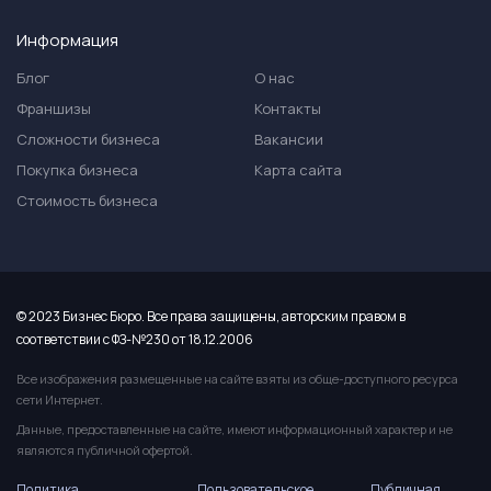
Информация
Блог
О нас
Франшизы
Контакты
Сложности бизнеса
Вакансии
Покупка бизнеса
Карта сайта
Стоимость бизнеса
© 2023 Бизнес Бюро. Все права защищены, авторским правом в
соответствии с ФЗ-№230 от 18.12.2006
Все изображения размещенные на сайте взяты из обще-доступного ресурса
сети Интернет.
Данные, предоставленные на сайте, имеют информационный характер и не
являются публичной офертой.
Политика
Пользовательское
Публичная