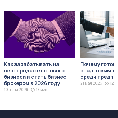
Как зарабатывать на
Почему готов
перепродаже готового
стал новым т
бизнеса и стать бизнес-
среди предпр
брокером в 2026 году
21 мая 2026
12 м
10 июня 2026
18 мин.