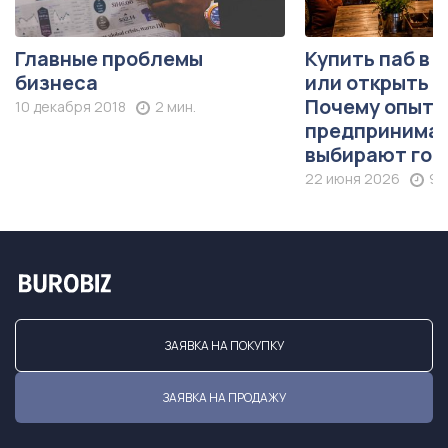
Главные проблемы
Купить паб в 
бизнеса
или открыть с
Почему опыт
10 декабря 2018
2 мин.
предпринима
выбирают гот
22 июня 2026
9 
ЗАЯВКА НА ПОКУПКУ
ЗАЯВКА НА ПРОДАЖУ