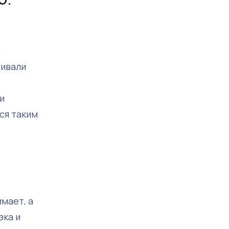
с
вивали
и
ся таким
имает, а
зка и