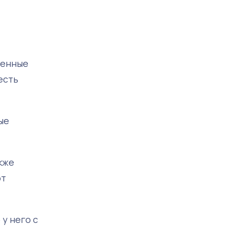
менные
есть
ые
кже
ют
у него с