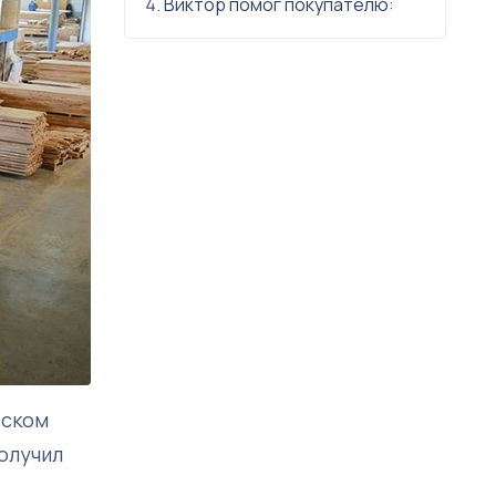
Виктор помог покупателю:
вском
олучил