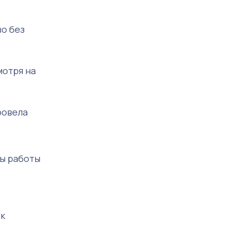
во без
мотря на
ровела
пы работы
ек