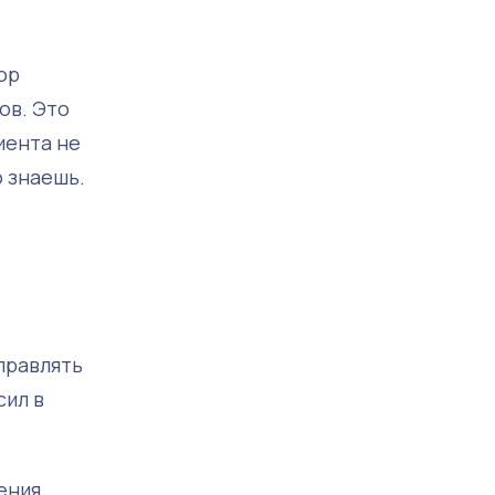
ор
ов. Это
иента не
о знаешь.
правлять
сил в
ения,