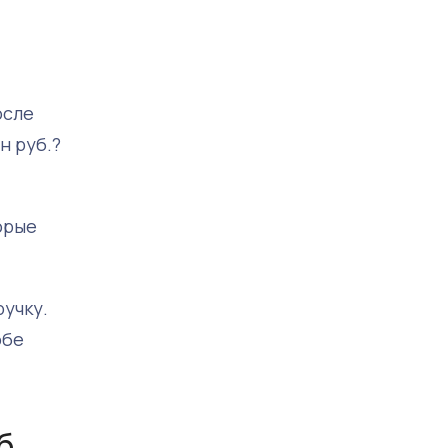
осле
н руб.?
орые
учку.
обе
б.