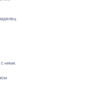
ладелец
с ними.
мом