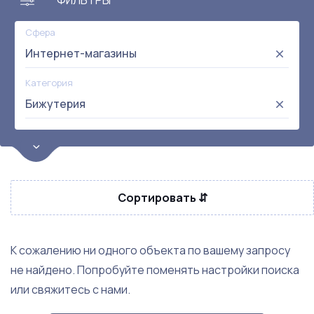
ФИЛЬТРЫ
Сфера
Интернет-магазины
Категория
Бижутерия
Цена
от:
до:
Прибыль
Сортировать ⇵
Не выбрана
Окупаемость
Возраст
К сожалению ни одного объекта по вашему запросу
не найдено. Попробуйте поменять настройки поиска
Метро
или свяжитесь с нами.
Не выбрана