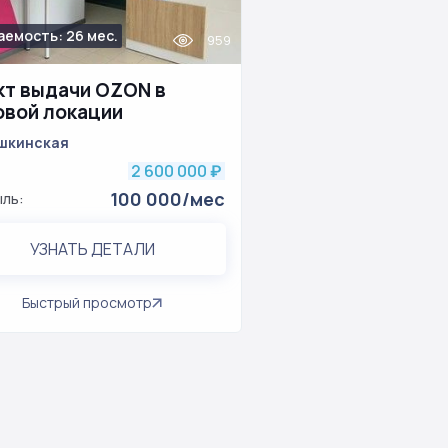
аемость: 26 мес.
959
кт выдачи OZON в
овой локации
шкинская
2 600 000
₽
100 000/мес
ль:
УЗНАТЬ ДЕТАЛИ
Быстрый просмотр