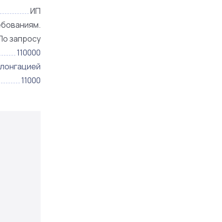
ИП
ебованиям.
По запросу
110000
олонгацией
11000