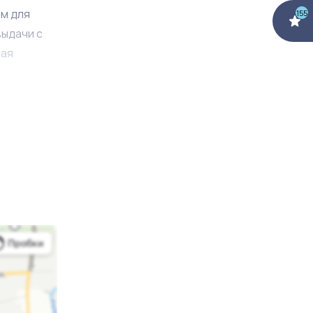
м для
155
выдачи с
ная
фе 3,76 %.
нес и