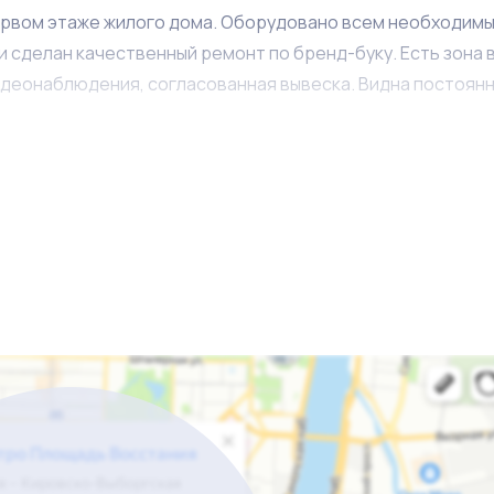
ервом этаже жилого дома. Оборудовано всем необходимы
сделан качественный ремонт по бренд-буку. Есть зона 
идеонаблюдения, согласованная вывеска. Видна постоян
 остаться на прежних условиях. Пункт работает на тари
а на начальных этапах для наиболее легкого входа в биз