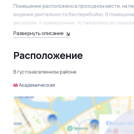
Помещение расположено в проходном месте, на п
ведения деятельности бесперебойно. В помещении 
ресепшен, 4 примерочные. Установлена система в
динамика роста.
Развернуть описание
Штат сотрудников полностью укомплектован и готов
Расположение
Новому владельцу будет оказана помощь и поддержк
понимания всех бизнес-процессов.
В густонаселенном районе
Академическая