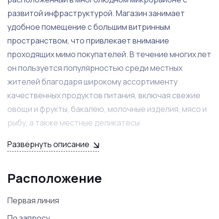
развитой инфраструктурой. Магазин занимает
удобное помещение с большим витринным
пространством, что привлекает внимание
проходящих мимо покупателей. В течение многих лет
он пользуется популярностью среди местных
жителей благодаря широкому ассортименту
качественных продуктов питания, включая свежие
овощи и фрукты, бакалею, молочные изделия, мясо и
рыбу, а также местные деликатесы.
Развернуть описание
Магазин отличается удобным внутренним и внешним
дизайном, что создает комфортную атмосферу для
покупок. Здесь установлено современное торговое
Расположение
оборудование, включая холодильные витрины и
Первая линия
кассовые аппараты, что облегчает процесс
обслуживания клиентов. Квалифицированный и
По запросу