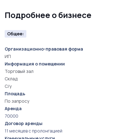
Для более подробной информации обращайтесь по
Подробнее о бизнесе
телефону.
Общее:
Организационно-правовая форма
ИП
Информация о помещении
Торговый зал
Склад
С/у
Площадь
По запросу
Аренда
70000
Договор аренды
11 месяцев с пролонгацией
Коммунальные услуги