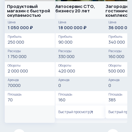
Продуктовый
Автосервис СТО,
Загородны
магазин с быстрой
бизнесу 20 лет
гостиничн
окупаемостью
комплекс
Цена
Цена
Цена
1 050 000
18 000 000
36 000 00
₽
₽
Прибыль
Прибыль
Прибыль
250 000
90 000
340 000
Расходы
Расходы
Расходы
1 750 000
330 000
160 000
Обороты
Обороты
Обороты
2 000 000
420 000
500 000
Аренда
Аренда
Аренда
70000
0
0
Площадь
Площадь
Площадь
70
160
385
Быстрый просмотр
Быстрый про