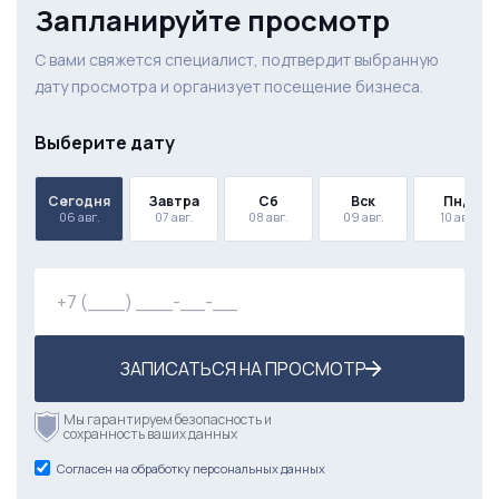
Запланируйте просмотр
С вами свяжется специалист, подтвердит выбранную
дату просмотра и организует посещение бизнеса.
Выберите дату
Сегодня
Завтра
Сб
Вск
Пнд
06 авг.
07 авг.
08 авг.
09 авг.
10 авг.
ЗАПИСАТЬСЯ НА ПРОСМОТР
Мы гарантируем безопасность и
сохранность ваших данных
Согласен на обработку персональных данных