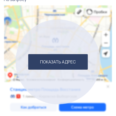
приветливый персонал всегда готов помочь
покупателям с выбором товаров, что способствует
высокой лояльности клиентов и регулярному
посещению магазина. Благодаря налаженным связям
с поставщиками, магазин способен предложить
конкурентные цены и регулярно обновляемый
ассортимент.
ПОКАЗАТЬ АДРЕС
На момент продажи бизнес демонстрирует
стабильные показатели прибыли и регулярный поток
клиентов. Новый владелец получит все необходимые
документы, включая лицензии и контракты с
поставщиками. Продуктовый магазин готов к
переходу новым владельцам, обеспечивая
продолжение успешного ведения бизнеса без
значительных временных затрат на реорганизацию.