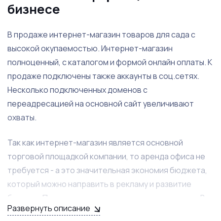
бизнесе
В продаже интернет-магазин товаров для сада с
высокой окупаемостью. Интернет-магазин
полноценный, с каталогом и формой онлайн оплаты. К
продаже подключены также аккаунты в соц.сетях.
Несколько подключенных доменов с
переадресацией на основной сайт увеличивают
охваты.
Так как интернет-магазин является основной
торговой площадкой компании, то аренда офиса не
требуется - а это значительная экономия бюджета,
который можно направить в рекламу и развитие
бизнеса. Передаются все контакты поставщиков. В
Развернуть описание
наличии остаётся товарный остаток на сумму более