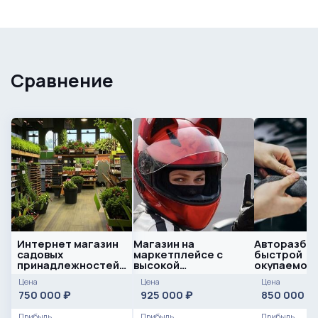
Сравнение
Интернет магазин
Магазин на
Авторазбор
садовых
маркетплейсе с
быстрой
принадлежностей /
высокой
окупаемост
окупаемость 5
маржинальностью
Сестрорец
Цена
Цена
Цена
месяцев
750 000
925 000
850 000
₽
₽
₽
Прибыль
Прибыль
Прибыль