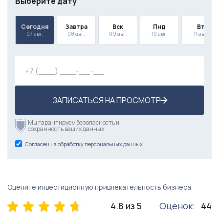
Выберите дату
Сегодня
Завтра
Вск
Пнд
Вт
07 авг.
08 авг.
09 авг.
10 авг.
11 авг.
ЗАПИСАТЬСЯ НА ПРОСМОТР
Мы гарантируем безопасность и
сохранность ваших данных
Согласен на обработку персональных данных
Оцените инвестиционную привлекательность бизнеса
4.8 из 5
Оценок:
44