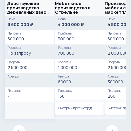
Действующее
Мебельное
Производст
производство
производство в
мебели со 
деревянных дверей
Стрельне
маркетпле
(5 лет работы)
Цена
Цена
Цена
3 600 000
4 000 000
4 500 000
₽
₽
Прибыль
Прибыль
Прибыль
500 000
300 000
500 000
Расходы
Расходы
Расходы
По запросу
700 000
2 000 000
Обороты
Обороты
Обороты
2 500 000
1 000 000
2 500 000
Аренда
Аренда
Аренда
-
60000
300000
Площадь
Площадь
Площадь
-
130
286
Быстрый просмотр
Быстрый про