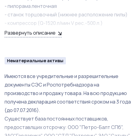
- пилорама ленточная
- станок торцовочный (нижнее расположение пилы)
- компрессор (Q-1520 л/мин V рес.-500 л.)
- котел чугунный (отопление)
Развернуть описание
- вертикальный фрезер, машинка фрезерная,
пылеулавливающий агрегат, пневмоскобозабивной
инструмент, пневмошпилькозабивной инструмент,
Нематериальные активы
фрезер HITACHI и MAKITA, тележки гидравлические и
многое другое.
Имеются все учредительные и разрешительные
Соблюдены все условия для работы. На территории
документы СЭС и Роспотребнадзора на
производства имеется общежитие для проживания
производство и продажу товара. На всю продукцию
рабочих.
получена декларация соответствия сроком на 3 года
(до 07.07.2016).
Существует база постоянных поставщиков,
предоставлщих отсрочку: ООО "Петро-Балт СПб",
ЗАО"Гардарика", ООО "СТД "Петрович", ЗАО "Сатурн"