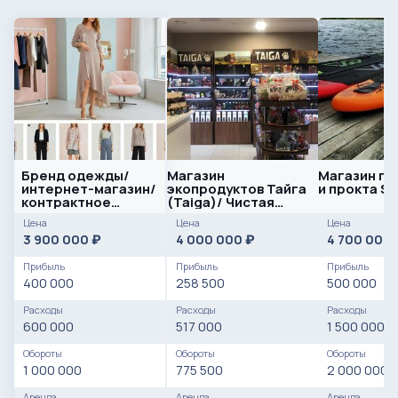
Бренд одежды/
Магазин
Магазин по
интернет-магазин/
экопродуктов Тайга
и прокта S
контрактное
(Taiga)/ Чистая
производство
прибыль 275 000
Цена
Цена
Цена
рублей
3 900 000
4 000 000
4 700 000
₽
₽
Прибыль
Прибыль
Прибыль
400 000
258 500
500 000
Расходы
Расходы
Расходы
600 000
517 000
1 500 000
Обороты
Обороты
Обороты
1 000 000
775 500
2 000 000
Аренда
Аренда
Аренда