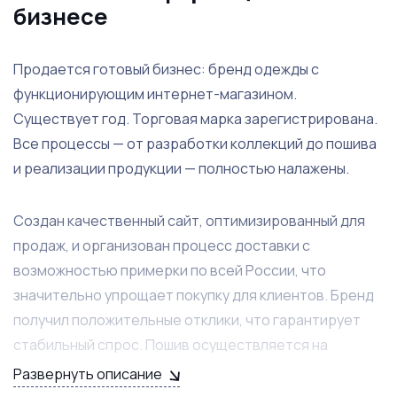
бизнесе
Продается готовый бизнес: бренд одежды с
функционирующим интернет-магазином.
Существует год. Торговая марка зарегистрирована.
Все процессы — от разработки коллекций до пошива
и реализации продукции — полностью налажены.
Создан качественный сайт, оптимизированный для
продаж, и организован процесс доставки с
возможностью примерки по всей России, что
значительно упрощает покупку для клиентов. Бренд
получил положительные отклики, что гарантирует
стабильный спрос. Пошив осуществляется на
контрактных производствах в Санкт-Петербурге и
Развернуть описание
Ленинградской области, что обеспечивает высокое