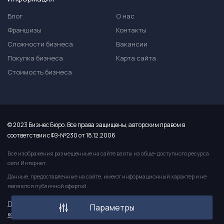
Блог
О нас
Франшизы
Контакты
Сложности бизнеса
Вакансии
Покупка бизнеса
Карта сайта
Стоимость бизнеса
© 2023 Бизнес Бюро. Все права защищены, авторским правом в
соответствии с ФЗ-№230 от 18.12.2006
Все изображения размещенные на сайте взяты из обще-доступного ресурса
сети Интернет.
Данные, предоставленные на сайте, имеют информационный характер и не
являются публичной офертой.
Политика
Пользовательское
Публичная
Параметры
конфиденицальности
соглашение
оферта