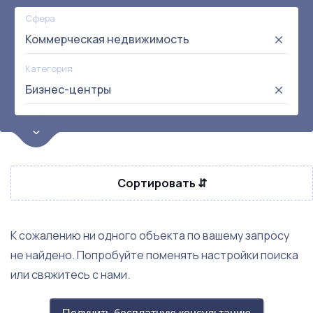
Сфера
Коммерческая недвижимость
Категория
Бизнес-центры
Цена
от:
до:
Прибыль
Сортировать ⇵
Не выбрана
Окупаемость
Возраст
К сожалению ни одного объекта по вашему запросу
не найдено. Попробуйте поменять настройки поиска
Метро
или свяжитесь с нами.
Не выбрана