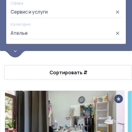
Сфера
Сервис и услуги
Категория
Ателье
Цена
от:
до:
Прибыль
Сортировать ⇵
Не выбрана
Окупаемость
Возраст
Метро
Не выбрана