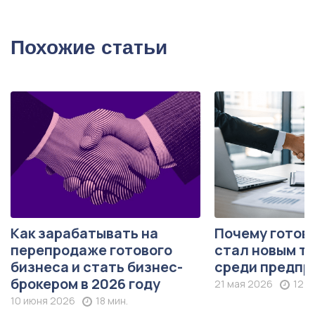
Похожие статьи
Как зарабатывать на
Почему готов
перепродаже готового
стал новым т
бизнеса и стать бизнес-
среди предпр
брокером в 2026 году
21 мая 2026
12 м
10 июня 2026
18 мин.