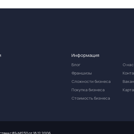
и
Информация
Блог
О нас
Франшизы
Конт
Сложности бизнеса
Вака
Покупка бизнеса
Карта
Стоимость бизнеса
ствии с ФЗ-№230 от 18.12.2006