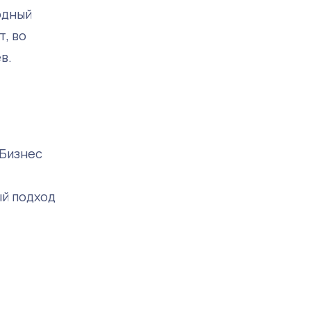
одный
т, во
в.
«Бизнес
ый подход