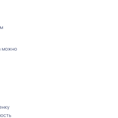
ем
а можно
енку
мость