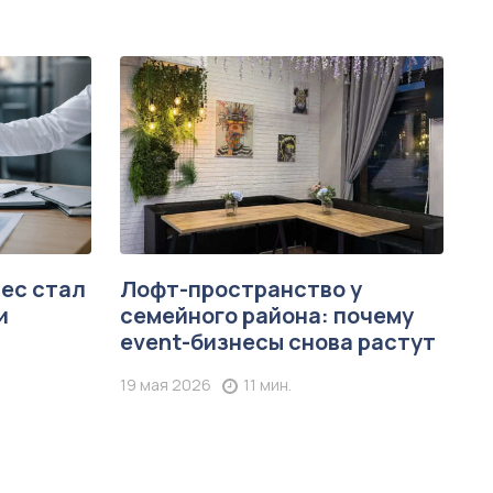
нес стал
Лофт-пространство у
и
семейного района: почему
event-бизнесы снова растут
19 мая 2026
11 мин.