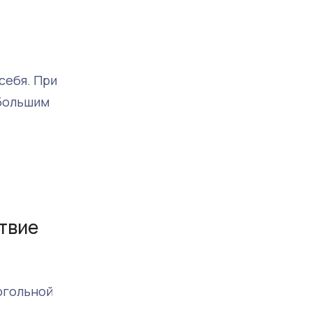
себя. При
ебольшим
твие
огольной