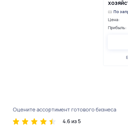
хозяйс
жилом 
По зап
Цена:
Прибыль:
Оцените ассортимент готового бизнеса
4.6 из 5