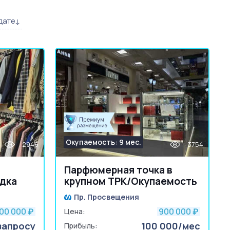
дате
Окупаемость: 9 мес.
2946
3754
Парфюмерная точка в
одка
крупном ТРК/Окупаемость
9 мес
Пр. Просвещения
00 000
900 000
₽
Цена:
₽
запросу
100 000/мес
Прибыль: