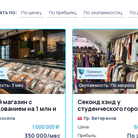
ть по:
По цене
По прибыли
По окупаемости
По 
сть: 3 мес.
Окупаемость: По запросу
1212
 магазин с
Секонд хэнд у
ованием на 1 млн и
студенческого гор
ом
росила
Пр. Ветеранов
1 000 000
6
₽
Цена:
350 000/мес
По 
Прибыль: