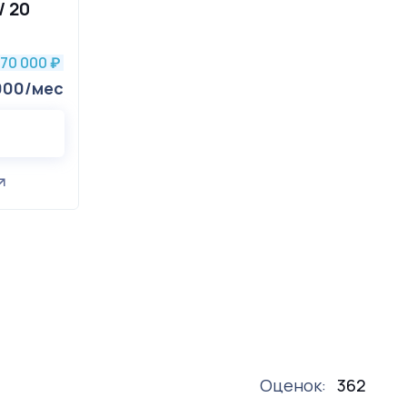
/ 20
70 000
₽
000/мес
Оценок:
362