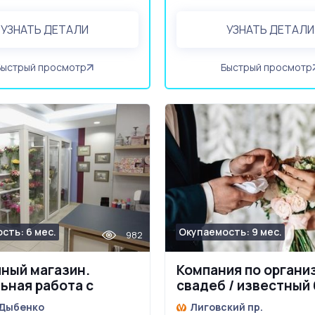
УЗНАТЬ ДЕТАЛИ
УЗНАТЬ ДЕТАЛИ
Быстрый просмотр
Быстрый просмотр
сть: 6 мес.
Окупаемость: 9 мес.
982
ный магазин.
Компания по органи
ьная работа с
свадеб / известный
иалом развития
 Дыбенко
Лиговский пр.