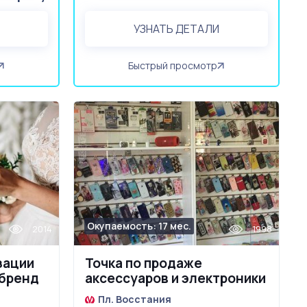
УЗНАТЬ ДЕТАЛИ
Быстрый просмотр
Окупаемость: 17 мес.
2014
1998
зации
Точка по продаже
 бренд
аксессуаров и электроники
расположено в метро
Пл. Восстания