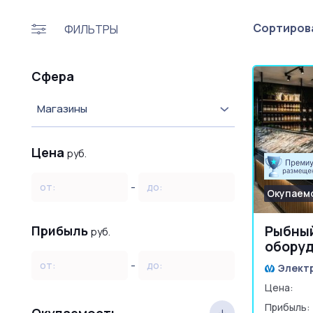
Сортирова
ФИЛЬТРЫ
Сфера
Магазины
Цена
руб.
-
от:
до:
Окупаемо
Прибыль
Рыбный
руб.
оборуд
товар
-
от:
до:
Элект
Цена:
Прибыль: