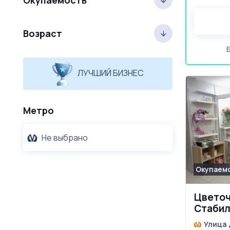
Окупаемость
Возраст
ЛУЧШИЙ БИЗНЕС
Метро
Не выбрано
Окупаемо
Цветоч
Стабил
потенц
Улица