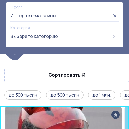
Сфера
Интернет-магазины
Категория
Выберите категорию
Цена
от:
до:
Прибыль
Сортировать ⇵
Не выбрана
Окупаемость
Возраст
до 300 тысяч
до 500 тысяч
до 1 млн.
до
Метро
Не выбрана