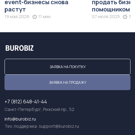
event-бизнесы снова
продать бизне
растут
помощником
19 мая 2026
11 мин.
07 июля 2025
36 
ЗАЯВКА НА ПОКУПКУ
ЗАЯВКА НА ПРОДАЖУ
+7 (812) 648-41-44
Санкт-Петербург, Рижский пр., 52
info@burobiz.ru
Тех. поддержка:
support@burobiz.ru