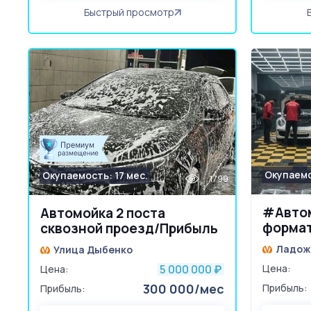
Быстрый просмотр
Окупаемо
Окупаемость: 17 мес.
1799
#Авто
Автомойка 2 поста
формат
сквозной проезд/Прибыль
300 000. Подходит под
Ладож
Улица Дыбенко
робота
5 000 000
Цена:
Цена:
₽
300 000/мес
Прибыль:
Прибыль: