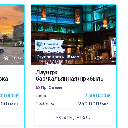
Окупаемость: 15 мес.
1537
1458
Лаундж
зка
бар\Кальянная\Прибыль
250.000
Пр. Славы
700 000
3 600 000
₽
Цена:
₽
000/мес
250 000/мес
Прибыль:
УЗНАТЬ ДЕТАЛИ