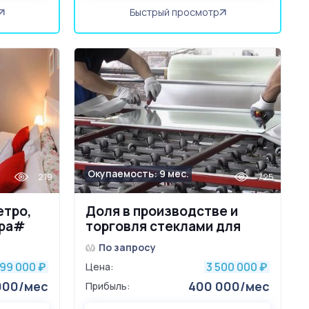
Быстрый просмотр
Окупаемость: 9 мес.
219
725
етро,
Доля в производстве и
ера#
торговля стеклами для
спецтехники. 7 лет
По запросу
499 000
3 500 000
₽
Цена:
₽
000/мес
400 000/мес
Прибыль: