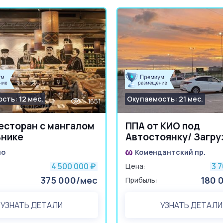
сть: 12 мес.
Окупаемость: 21 мес.
1651
есторан с мангалом
ППА от КИО под
ьнике
Автостоянку/ Загру
90%/ Подведены
но
Комендантский пр.
коммуникации
4 500 000
3 
₽
Цена:
375 000/мес
180 
Прибыль:
УЗНАТЬ ДЕТАЛИ
УЗНАТЬ ДЕТАЛИ