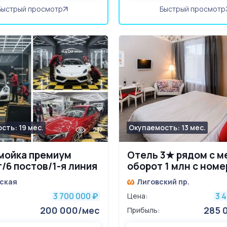
Быстрый просмотр
Быстрый просмотр
сть: 19 мес.
Окупаемость: 13 мес.
217
мойка премиум
Отель 3★ рядом с м
/6 постов/1-я линия
оборот 1 млн с ном
ская
Лиговский пр.
3 700 000
3 
₽
Цена:
200 000/мес
285 
Прибыль: