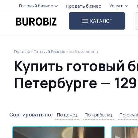
Готовый бизнес
Услуги
Продать бизнес
КАТАЛОГ
Главная
Готовый Бизнес
до 5 миллиона
Купить готовый б
Петербурге — 12
Сортировать по:
По цене
По прибыли
По окуп