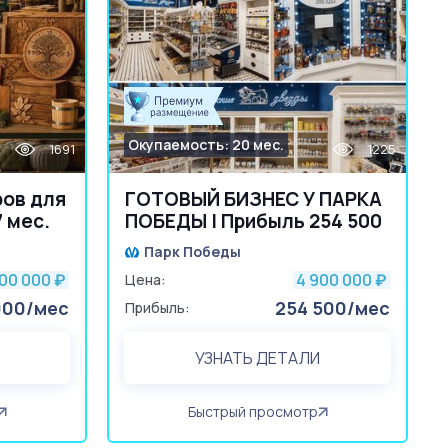
Окупаемость: 20 мес.
1691
1225
ров для
ГОТОВЫЙ БИЗНЕС У ПАРКА
 мес.
ПОБЕДЫ | Прибыль 254 500
₽ подтверждена
Парк Победы
500 000
4 900 000
₽
Цена:
₽
000/мес
254 500/мес
Прибыль:
УЗНАТЬ ДЕТАЛИ
Быстрый просмотр