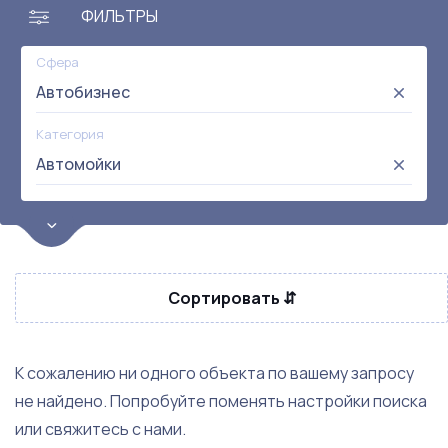
ФИЛЬТРЫ
Сфера
Автобизнес
Категория
Автомойки
Цена
от:
до:
Прибыль
Сортировать ⇵
Не выбрана
Окупаемость
Возраст
К сожалению ни одного объекта по вашему запросу
не найдено. Попробуйте поменять настройки поиска
Метро
или свяжитесь с нами.
Не выбрана